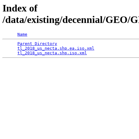
Index of
/data/existing/decennial/GEO
Name
Parent Directory
                                 
tl_2018_us_necta.shp.ea.iso.xml
                  
tl_2018_us_necta.shp.iso.xml