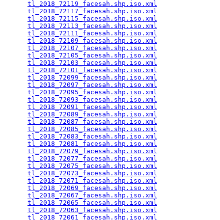
tl_2018_72119_facesah.shp.iso.xml
                
tl_2018_72117_facesah.shp.iso.xml
                
tl_2018_72115_facesah.shp.iso.xml
                
tl_2018_72113_facesah.shp.iso.xml
                
tl_2018_72111_facesah.shp.iso.xml
                
tl_2018_72109_facesah.shp.iso.xml
                
tl_2018_72107_facesah.shp.iso.xml
                
tl_2018_72105_facesah.shp.iso.xml
                
tl_2018_72103_facesah.shp.iso.xml
                
tl_2018_72101_facesah.shp.iso.xml
                
tl_2018_72099_facesah.shp.iso.xml
                
tl_2018_72097_facesah.shp.iso.xml
                
tl_2018_72095_facesah.shp.iso.xml
                
tl_2018_72093_facesah.shp.iso.xml
                
tl_2018_72091_facesah.shp.iso.xml
                
tl_2018_72089_facesah.shp.iso.xml
                
tl_2018_72087_facesah.shp.iso.xml
                
tl_2018_72085_facesah.shp.iso.xml
                
tl_2018_72083_facesah.shp.iso.xml
                
tl_2018_72081_facesah.shp.iso.xml
                
tl_2018_72079_facesah.shp.iso.xml
                
tl_2018_72077_facesah.shp.iso.xml
                
tl_2018_72075_facesah.shp.iso.xml
                
tl_2018_72073_facesah.shp.iso.xml
                
tl_2018_72071_facesah.shp.iso.xml
                
tl_2018_72069_facesah.shp.iso.xml
                
tl_2018_72067_facesah.shp.iso.xml
                
tl_2018_72065_facesah.shp.iso.xml
                
tl_2018_72063_facesah.shp.iso.xml
                
tl_2018_72061_facesah.shp.iso.xml
                