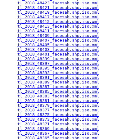
tl_2018_48423_facesah.shp.iso.xml
                
tl_2018_48421_facesah.shp.iso.xml
                
tl_2018_48419_facesah.shp.iso.xml
                
tl_2018_48417_facesah.shp.iso.xml
                
tl_2018_48415_facesah.shp.iso.xml
                
tl_2018_48413_facesah.shp.iso.xml
                
tl_2018_48411_facesah.shp.iso.xml
                
tl_2018_48409_facesah.shp.iso.xml
                
tl_2018_48407_facesah.shp.iso.xml
                
tl_2018_48405_facesah.shp.iso.xml
                
tl_2018_48403_facesah.shp.iso.xml
                
tl_2018_48401_facesah.shp.iso.xml
                
tl_2018_48399_facesah.shp.iso.xml
                
tl_2018_48397_facesah.shp.iso.xml
                
tl_2018_48395_facesah.shp.iso.xml
                
tl_2018_48393_facesah.shp.iso.xml
                
tl_2018_48391_facesah.shp.iso.xml
                
tl_2018_48389_facesah.shp.iso.xml
                
tl_2018_48387_facesah.shp.iso.xml
                
tl_2018_48385_facesah.shp.iso.xml
                
tl_2018_48383_facesah.shp.iso.xml
                
tl_2018_48381_facesah.shp.iso.xml
                
tl_2018_48379_facesah.shp.iso.xml
                
tl_2018_48377_facesah.shp.iso.xml
                
tl_2018_48375_facesah.shp.iso.xml
                
tl_2018_48373_facesah.shp.iso.xml
                
tl_2018_48371_facesah.shp.iso.xml
                
tl_2018_48369_facesah.shp.iso.xml
                
tl_2018_48367_facesah.shp.iso.xml
                
tl_2018_48365_facesah.shp.iso.xml
                