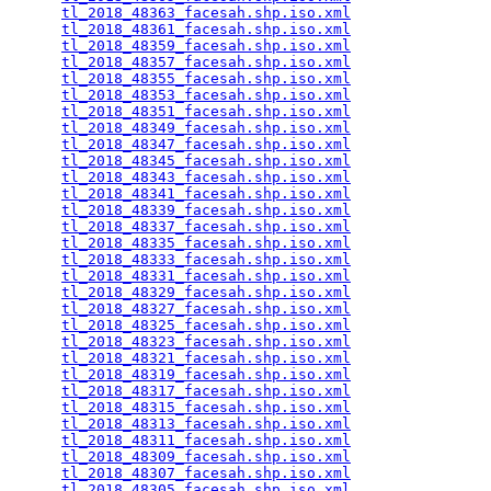
tl_2018_48363_facesah.shp.iso.xml
                
tl_2018_48361_facesah.shp.iso.xml
                
tl_2018_48359_facesah.shp.iso.xml
                
tl_2018_48357_facesah.shp.iso.xml
                
tl_2018_48355_facesah.shp.iso.xml
                
tl_2018_48353_facesah.shp.iso.xml
                
tl_2018_48351_facesah.shp.iso.xml
                
tl_2018_48349_facesah.shp.iso.xml
                
tl_2018_48347_facesah.shp.iso.xml
                
tl_2018_48345_facesah.shp.iso.xml
                
tl_2018_48343_facesah.shp.iso.xml
                
tl_2018_48341_facesah.shp.iso.xml
                
tl_2018_48339_facesah.shp.iso.xml
                
tl_2018_48337_facesah.shp.iso.xml
                
tl_2018_48335_facesah.shp.iso.xml
                
tl_2018_48333_facesah.shp.iso.xml
                
tl_2018_48331_facesah.shp.iso.xml
                
tl_2018_48329_facesah.shp.iso.xml
                
tl_2018_48327_facesah.shp.iso.xml
                
tl_2018_48325_facesah.shp.iso.xml
                
tl_2018_48323_facesah.shp.iso.xml
                
tl_2018_48321_facesah.shp.iso.xml
                
tl_2018_48319_facesah.shp.iso.xml
                
tl_2018_48317_facesah.shp.iso.xml
                
tl_2018_48315_facesah.shp.iso.xml
                
tl_2018_48313_facesah.shp.iso.xml
                
tl_2018_48311_facesah.shp.iso.xml
                
tl_2018_48309_facesah.shp.iso.xml
                
tl_2018_48307_facesah.shp.iso.xml
                
tl_2018_48305_facesah.shp.iso.xml
                