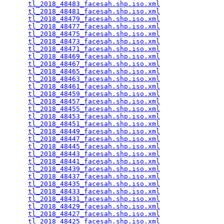
tl_2018_48483_facesah.shp.iso.xml
                
tl_2018_48481_facesah.shp.iso.xml
                
tl_2018_48479_facesah.shp.iso.xml
                
tl_2018_48477_facesah.shp.iso.xml
                
tl_2018_48475_facesah.shp.iso.xml
                
tl_2018_48473_facesah.shp.iso.xml
                
tl_2018_48471_facesah.shp.iso.xml
                
tl_2018_48469_facesah.shp.iso.xml
                
tl_2018_48467_facesah.shp.iso.xml
                
tl_2018_48465_facesah.shp.iso.xml
                
tl_2018_48463_facesah.shp.iso.xml
                
tl_2018_48461_facesah.shp.iso.xml
                
tl_2018_48459_facesah.shp.iso.xml
                
tl_2018_48457_facesah.shp.iso.xml
                
tl_2018_48455_facesah.shp.iso.xml
                
tl_2018_48453_facesah.shp.iso.xml
                
tl_2018_48451_facesah.shp.iso.xml
                
tl_2018_48449_facesah.shp.iso.xml
                
tl_2018_48447_facesah.shp.iso.xml
                
tl_2018_48445_facesah.shp.iso.xml
                
tl_2018_48443_facesah.shp.iso.xml
                
tl_2018_48441_facesah.shp.iso.xml
                
tl_2018_48439_facesah.shp.iso.xml
                
tl_2018_48437_facesah.shp.iso.xml
                
tl_2018_48435_facesah.shp.iso.xml
                
tl_2018_48433_facesah.shp.iso.xml
                
tl_2018_48431_facesah.shp.iso.xml
                
tl_2018_48429_facesah.shp.iso.xml
                
tl_2018_48427_facesah.shp.iso.xml
                
tl_2018_48425_facesah.shp.iso.xml
                