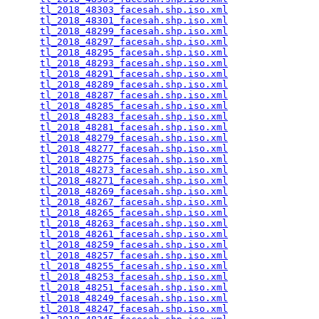
tl_2018_48303_facesah.shp.iso.xml
                
tl_2018_48301_facesah.shp.iso.xml
                
tl_2018_48299_facesah.shp.iso.xml
                
tl_2018_48297_facesah.shp.iso.xml
                
tl_2018_48295_facesah.shp.iso.xml
                
tl_2018_48293_facesah.shp.iso.xml
                
tl_2018_48291_facesah.shp.iso.xml
                
tl_2018_48289_facesah.shp.iso.xml
                
tl_2018_48287_facesah.shp.iso.xml
                
tl_2018_48285_facesah.shp.iso.xml
                
tl_2018_48283_facesah.shp.iso.xml
                
tl_2018_48281_facesah.shp.iso.xml
                
tl_2018_48279_facesah.shp.iso.xml
                
tl_2018_48277_facesah.shp.iso.xml
                
tl_2018_48275_facesah.shp.iso.xml
                
tl_2018_48273_facesah.shp.iso.xml
                
tl_2018_48271_facesah.shp.iso.xml
                
tl_2018_48269_facesah.shp.iso.xml
                
tl_2018_48267_facesah.shp.iso.xml
                
tl_2018_48265_facesah.shp.iso.xml
                
tl_2018_48263_facesah.shp.iso.xml
                
tl_2018_48261_facesah.shp.iso.xml
                
tl_2018_48259_facesah.shp.iso.xml
                
tl_2018_48257_facesah.shp.iso.xml
                
tl_2018_48255_facesah.shp.iso.xml
                
tl_2018_48253_facesah.shp.iso.xml
                
tl_2018_48251_facesah.shp.iso.xml
                
tl_2018_48249_facesah.shp.iso.xml
                
tl_2018_48247_facesah.shp.iso.xml
                