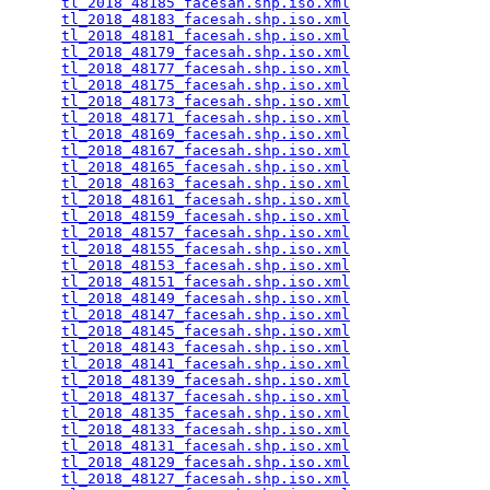
tl_2018_48185_facesah.shp.iso.xml
                
tl_2018_48183_facesah.shp.iso.xml
                
tl_2018_48181_facesah.shp.iso.xml
                
tl_2018_48179_facesah.shp.iso.xml
                
tl_2018_48177_facesah.shp.iso.xml
                
tl_2018_48175_facesah.shp.iso.xml
                
tl_2018_48173_facesah.shp.iso.xml
                
tl_2018_48171_facesah.shp.iso.xml
                
tl_2018_48169_facesah.shp.iso.xml
                
tl_2018_48167_facesah.shp.iso.xml
                
tl_2018_48165_facesah.shp.iso.xml
                
tl_2018_48163_facesah.shp.iso.xml
                
tl_2018_48161_facesah.shp.iso.xml
                
tl_2018_48159_facesah.shp.iso.xml
                
tl_2018_48157_facesah.shp.iso.xml
                
tl_2018_48155_facesah.shp.iso.xml
                
tl_2018_48153_facesah.shp.iso.xml
                
tl_2018_48151_facesah.shp.iso.xml
                
tl_2018_48149_facesah.shp.iso.xml
                
tl_2018_48147_facesah.shp.iso.xml
                
tl_2018_48145_facesah.shp.iso.xml
                
tl_2018_48143_facesah.shp.iso.xml
                
tl_2018_48141_facesah.shp.iso.xml
                
tl_2018_48139_facesah.shp.iso.xml
                
tl_2018_48137_facesah.shp.iso.xml
                
tl_2018_48135_facesah.shp.iso.xml
                
tl_2018_48133_facesah.shp.iso.xml
                
tl_2018_48131_facesah.shp.iso.xml
                
tl_2018_48129_facesah.shp.iso.xml
                
tl_2018_48127_facesah.shp.iso.xml
                