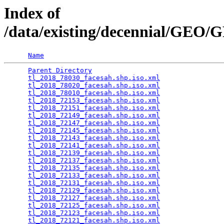
Index of
/data/existing/decennial/GEO
Name
Parent Directory
                                 
tl_2018_78030_facesah.shp.iso.xml
                
tl_2018_78020_facesah.shp.iso.xml
                
tl_2018_78010_facesah.shp.iso.xml
                
tl_2018_72153_facesah.shp.iso.xml
                
tl_2018_72151_facesah.shp.iso.xml
                
tl_2018_72149_facesah.shp.iso.xml
                
tl_2018_72147_facesah.shp.iso.xml
                
tl_2018_72145_facesah.shp.iso.xml
                
tl_2018_72143_facesah.shp.iso.xml
                
tl_2018_72141_facesah.shp.iso.xml
                
tl_2018_72139_facesah.shp.iso.xml
                
tl_2018_72137_facesah.shp.iso.xml
                
tl_2018_72135_facesah.shp.iso.xml
                
tl_2018_72133_facesah.shp.iso.xml
                
tl_2018_72131_facesah.shp.iso.xml
                
tl_2018_72129_facesah.shp.iso.xml
                
tl_2018_72127_facesah.shp.iso.xml
                
tl_2018_72125_facesah.shp.iso.xml
                
tl_2018_72123_facesah.shp.iso.xml
                
tl_2018_72121_facesah.shp.iso.xml
                