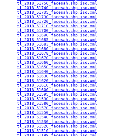
tl_2018_51750_facesah.shp.iso.xml
                
tl_2018_51740_facesah.shp.iso.xml
                
tl_2018_51735_facesah.shp.iso.xml
                
tl_2018_51730_facesah.shp.iso.xml
                
tl_2018_51720_facesah.shp.iso.xml
                
tl_2018_51710_facesah.shp.iso.xml
                
tl_2018_51700_facesah.shp.iso.xml
                
tl_2018_51690_facesah.shp.iso.xml
                
tl_2018_51685_facesah.shp.iso.xml
                
tl_2018_51683_facesah.shp.iso.xml
                
tl_2018_51680_facesah.shp.iso.xml
                
tl_2018_51678_facesah.shp.iso.xml
                
tl_2018_51670_facesah.shp.iso.xml
                
tl_2018_51660_facesah.shp.iso.xml
                
tl_2018_51650_facesah.shp.iso.xml
                
tl_2018_51640_facesah.shp.iso.xml
                
tl_2018_51630_facesah.shp.iso.xml
                
tl_2018_51620_facesah.shp.iso.xml
                
tl_2018_51610_facesah.shp.iso.xml
                
tl_2018_51600_facesah.shp.iso.xml
                
tl_2018_51595_facesah.shp.iso.xml
                
tl_2018_51590_facesah.shp.iso.xml
                
tl_2018_51580_facesah.shp.iso.xml
                
tl_2018_51570_facesah.shp.iso.xml
                
tl_2018_51550_facesah.shp.iso.xml
                
tl_2018_51540_facesah.shp.iso.xml
                
tl_2018_51530_facesah.shp.iso.xml
                
tl_2018_51520_facesah.shp.iso.xml
                
tl_2018_51510_facesah.shp.iso.xml
                
tl_2018_51199_facesah.shp.iso.xml
                