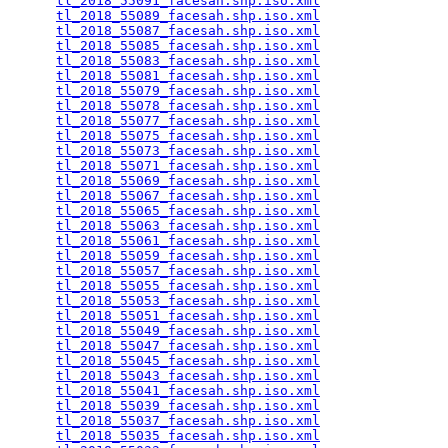
tl_2018_55091_facesah.shp.iso.xml
                
tl_2018_55089_facesah.shp.iso.xml
                
tl_2018_55087_facesah.shp.iso.xml
                
tl_2018_55085_facesah.shp.iso.xml
                
tl_2018_55083_facesah.shp.iso.xml
                
tl_2018_55081_facesah.shp.iso.xml
                
tl_2018_55079_facesah.shp.iso.xml
                
tl_2018_55078_facesah.shp.iso.xml
                
tl_2018_55077_facesah.shp.iso.xml
                
tl_2018_55075_facesah.shp.iso.xml
                
tl_2018_55073_facesah.shp.iso.xml
                
tl_2018_55071_facesah.shp.iso.xml
                
tl_2018_55069_facesah.shp.iso.xml
                
tl_2018_55067_facesah.shp.iso.xml
                
tl_2018_55065_facesah.shp.iso.xml
                
tl_2018_55063_facesah.shp.iso.xml
                
tl_2018_55061_facesah.shp.iso.xml
                
tl_2018_55059_facesah.shp.iso.xml
                
tl_2018_55057_facesah.shp.iso.xml
                
tl_2018_55055_facesah.shp.iso.xml
                
tl_2018_55053_facesah.shp.iso.xml
                
tl_2018_55051_facesah.shp.iso.xml
                
tl_2018_55049_facesah.shp.iso.xml
                
tl_2018_55047_facesah.shp.iso.xml
                
tl_2018_55045_facesah.shp.iso.xml
                
tl_2018_55043_facesah.shp.iso.xml
                
tl_2018_55041_facesah.shp.iso.xml
                
tl_2018_55039_facesah.shp.iso.xml
                
tl_2018_55037_facesah.shp.iso.xml
                
tl_2018_55035_facesah.shp.iso.xml
                