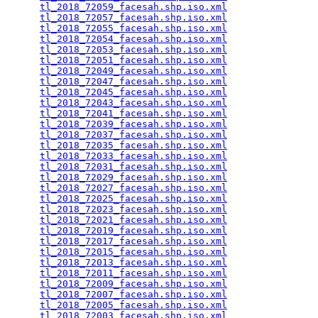
tl_2018_72059_facesah.shp.iso.xml
                
tl_2018_72057_facesah.shp.iso.xml
                
tl_2018_72055_facesah.shp.iso.xml
                
tl_2018_72054_facesah.shp.iso.xml
                
tl_2018_72053_facesah.shp.iso.xml
                
tl_2018_72051_facesah.shp.iso.xml
                
tl_2018_72049_facesah.shp.iso.xml
                
tl_2018_72047_facesah.shp.iso.xml
                
tl_2018_72045_facesah.shp.iso.xml
                
tl_2018_72043_facesah.shp.iso.xml
                
tl_2018_72041_facesah.shp.iso.xml
                
tl_2018_72039_facesah.shp.iso.xml
                
tl_2018_72037_facesah.shp.iso.xml
                
tl_2018_72035_facesah.shp.iso.xml
                
tl_2018_72033_facesah.shp.iso.xml
                
tl_2018_72031_facesah.shp.iso.xml
                
tl_2018_72029_facesah.shp.iso.xml
                
tl_2018_72027_facesah.shp.iso.xml
                
tl_2018_72025_facesah.shp.iso.xml
                
tl_2018_72023_facesah.shp.iso.xml
                
tl_2018_72021_facesah.shp.iso.xml
                
tl_2018_72019_facesah.shp.iso.xml
                
tl_2018_72017_facesah.shp.iso.xml
                
tl_2018_72015_facesah.shp.iso.xml
                
tl_2018_72013_facesah.shp.iso.xml
                
tl_2018_72011_facesah.shp.iso.xml
                
tl_2018_72009_facesah.shp.iso.xml
                
tl_2018_72007_facesah.shp.iso.xml
                
tl_2018_72005_facesah.shp.iso.xml
                
tl_2018_72003_facesah.shp.iso.xml
                