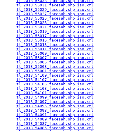
tl_2018_55033_facesah.shp.iso.xml
                
tl_2018_55031_facesah.shp.iso.xml
                
tl_2018_55029_facesah.shp.iso.xml
                
tl_2018_55027_facesah.shp.iso.xml
                
tl_2018_55025_facesah.shp.iso.xml
                
tl_2018_55023_facesah.shp.iso.xml
                
tl_2018_55021_facesah.shp.iso.xml
                
tl_2018_55019_facesah.shp.iso.xml
                
tl_2018_55017_facesah.shp.iso.xml
                
tl_2018_55015_facesah.shp.iso.xml
                
tl_2018_55013_facesah.shp.iso.xml
                
tl_2018_55011_facesah.shp.iso.xml
                
tl_2018_55009_facesah.shp.iso.xml
                
tl_2018_55007_facesah.shp.iso.xml
                
tl_2018_55005_facesah.shp.iso.xml
                
tl_2018_55003_facesah.shp.iso.xml
                
tl_2018_55001_facesah.shp.iso.xml
                
tl_2018_54109_facesah.shp.iso.xml
                
tl_2018_54107_facesah.shp.iso.xml
                
tl_2018_54105_facesah.shp.iso.xml
                
tl_2018_54103_facesah.shp.iso.xml
                
tl_2018_54101_facesah.shp.iso.xml
                
tl_2018_54099_facesah.shp.iso.xml
                
tl_2018_54097_facesah.shp.iso.xml
                
tl_2018_54095_facesah.shp.iso.xml
                
tl_2018_54093_facesah.shp.iso.xml
                
tl_2018_54091_facesah.shp.iso.xml
                
tl_2018_54089_facesah.shp.iso.xml
                
tl_2018_54087_facesah.shp.iso.xml
                
tl_2018_54085_facesah.shp.iso.xml
                