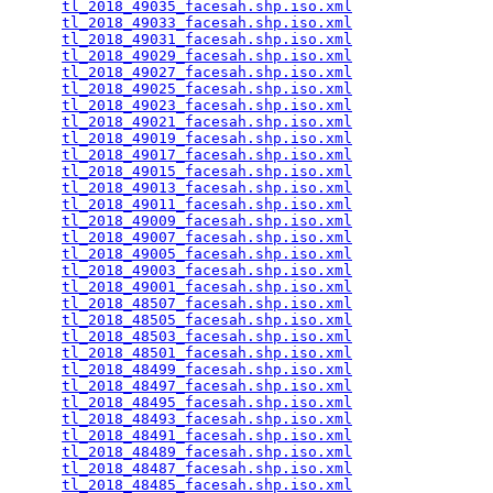
tl_2018_49035_facesah.shp.iso.xml
                
tl_2018_49033_facesah.shp.iso.xml
                
tl_2018_49031_facesah.shp.iso.xml
                
tl_2018_49029_facesah.shp.iso.xml
                
tl_2018_49027_facesah.shp.iso.xml
                
tl_2018_49025_facesah.shp.iso.xml
                
tl_2018_49023_facesah.shp.iso.xml
                
tl_2018_49021_facesah.shp.iso.xml
                
tl_2018_49019_facesah.shp.iso.xml
                
tl_2018_49017_facesah.shp.iso.xml
                
tl_2018_49015_facesah.shp.iso.xml
                
tl_2018_49013_facesah.shp.iso.xml
                
tl_2018_49011_facesah.shp.iso.xml
                
tl_2018_49009_facesah.shp.iso.xml
                
tl_2018_49007_facesah.shp.iso.xml
                
tl_2018_49005_facesah.shp.iso.xml
                
tl_2018_49003_facesah.shp.iso.xml
                
tl_2018_49001_facesah.shp.iso.xml
                
tl_2018_48507_facesah.shp.iso.xml
                
tl_2018_48505_facesah.shp.iso.xml
                
tl_2018_48503_facesah.shp.iso.xml
                
tl_2018_48501_facesah.shp.iso.xml
                
tl_2018_48499_facesah.shp.iso.xml
                
tl_2018_48497_facesah.shp.iso.xml
                
tl_2018_48495_facesah.shp.iso.xml
                
tl_2018_48493_facesah.shp.iso.xml
                
tl_2018_48491_facesah.shp.iso.xml
                
tl_2018_48489_facesah.shp.iso.xml
                
tl_2018_48487_facesah.shp.iso.xml
                
tl_2018_48485_facesah.shp.iso.xml
                