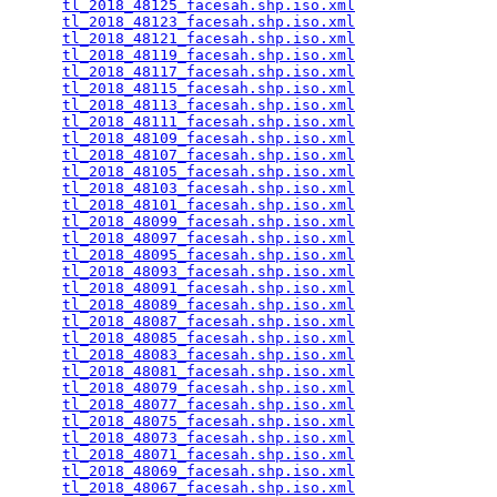
tl_2018_48125_facesah.shp.iso.xml
                
tl_2018_48123_facesah.shp.iso.xml
                
tl_2018_48121_facesah.shp.iso.xml
                
tl_2018_48119_facesah.shp.iso.xml
                
tl_2018_48117_facesah.shp.iso.xml
                
tl_2018_48115_facesah.shp.iso.xml
                
tl_2018_48113_facesah.shp.iso.xml
                
tl_2018_48111_facesah.shp.iso.xml
                
tl_2018_48109_facesah.shp.iso.xml
                
tl_2018_48107_facesah.shp.iso.xml
                
tl_2018_48105_facesah.shp.iso.xml
                
tl_2018_48103_facesah.shp.iso.xml
                
tl_2018_48101_facesah.shp.iso.xml
                
tl_2018_48099_facesah.shp.iso.xml
                
tl_2018_48097_facesah.shp.iso.xml
                
tl_2018_48095_facesah.shp.iso.xml
                
tl_2018_48093_facesah.shp.iso.xml
                
tl_2018_48091_facesah.shp.iso.xml
                
tl_2018_48089_facesah.shp.iso.xml
                
tl_2018_48087_facesah.shp.iso.xml
                
tl_2018_48085_facesah.shp.iso.xml
                
tl_2018_48083_facesah.shp.iso.xml
                
tl_2018_48081_facesah.shp.iso.xml
                
tl_2018_48079_facesah.shp.iso.xml
                
tl_2018_48077_facesah.shp.iso.xml
                
tl_2018_48075_facesah.shp.iso.xml
                
tl_2018_48073_facesah.shp.iso.xml
                
tl_2018_48071_facesah.shp.iso.xml
                
tl_2018_48069_facesah.shp.iso.xml
                
tl_2018_48067_facesah.shp.iso.xml
                