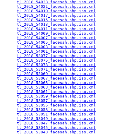
tl_2018_54023_facesah.shp.iso.xml
                
tl_2018_54021_facesah.shp.iso.xml
                
tl_2018_54019_facesah.shp.iso.xml
                
tl_2018_54017_facesah.shp.iso.xml
                
tl_2018_54015_facesah.shp.iso.xml
                
tl_2018_54013_facesah.shp.iso.xml
                
tl_2018_54011_facesah.shp.iso.xml
                
tl_2018_54009_facesah.shp.iso.xml
                
tl_2018_54007_facesah.shp.iso.xml
                
tl_2018_54005_facesah.shp.iso.xml
                
tl_2018_54003_facesah.shp.iso.xml
                
tl_2018_54001_facesah.shp.iso.xml
                
tl_2018_53077_facesah.shp.iso.xml
                
tl_2018_53075_facesah.shp.iso.xml
                
tl_2018_53073_facesah.shp.iso.xml
                
tl_2018_53071_facesah.shp.iso.xml
                
tl_2018_53069_facesah.shp.iso.xml
                
tl_2018_53067_facesah.shp.iso.xml
                
tl_2018_53065_facesah.shp.iso.xml
                
tl_2018_53063_facesah.shp.iso.xml
                
tl_2018_53061_facesah.shp.iso.xml
                
tl_2018_53059_facesah.shp.iso.xml
                
tl_2018_53057_facesah.shp.iso.xml
                
tl_2018_53055_facesah.shp.iso.xml
                
tl_2018_53053_facesah.shp.iso.xml
                
tl_2018_53051_facesah.shp.iso.xml
                
tl_2018_53049_facesah.shp.iso.xml
                
tl_2018_53047_facesah.shp.iso.xml
                
tl_2018_53045_facesah.shp.iso.xml
                
tl_2018_53043_facesah.shp.iso.xml
                