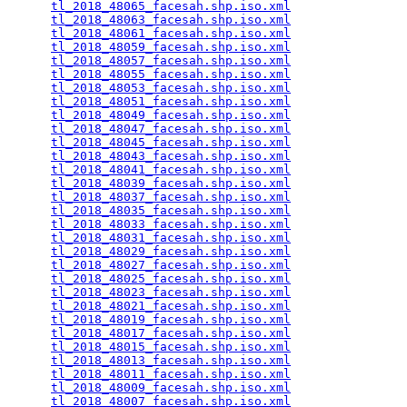
tl_2018_48065_facesah.shp.iso.xml
                
tl_2018_48063_facesah.shp.iso.xml
                
tl_2018_48061_facesah.shp.iso.xml
                
tl_2018_48059_facesah.shp.iso.xml
                
tl_2018_48057_facesah.shp.iso.xml
                
tl_2018_48055_facesah.shp.iso.xml
                
tl_2018_48053_facesah.shp.iso.xml
                
tl_2018_48051_facesah.shp.iso.xml
                
tl_2018_48049_facesah.shp.iso.xml
                
tl_2018_48047_facesah.shp.iso.xml
                
tl_2018_48045_facesah.shp.iso.xml
                
tl_2018_48043_facesah.shp.iso.xml
                
tl_2018_48041_facesah.shp.iso.xml
                
tl_2018_48039_facesah.shp.iso.xml
                
tl_2018_48037_facesah.shp.iso.xml
                
tl_2018_48035_facesah.shp.iso.xml
                
tl_2018_48033_facesah.shp.iso.xml
                
tl_2018_48031_facesah.shp.iso.xml
                
tl_2018_48029_facesah.shp.iso.xml
                
tl_2018_48027_facesah.shp.iso.xml
                
tl_2018_48025_facesah.shp.iso.xml
                
tl_2018_48023_facesah.shp.iso.xml
                
tl_2018_48021_facesah.shp.iso.xml
                
tl_2018_48019_facesah.shp.iso.xml
                
tl_2018_48017_facesah.shp.iso.xml
                
tl_2018_48015_facesah.shp.iso.xml
                
tl_2018_48013_facesah.shp.iso.xml
                
tl_2018_48011_facesah.shp.iso.xml
                
tl_2018_48009_facesah.shp.iso.xml
                
tl_2018_48007_facesah.shp.iso.xml
                