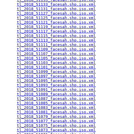
tl_2018_51133_facesah.shp.iso.xml
                
tl_2018_51131_facesah.shp.iso.xml
                
tl_2018_51127_facesah.shp.iso.xml
                
tl_2018_51125_facesah.shp.iso.xml
                
tl_2018_51121_facesah.shp.iso.xml
                
tl_2018_51119_facesah.shp.iso.xml
                
tl_2018_51117_facesah.shp.iso.xml
                
tl_2018_51115_facesah.shp.iso.xml
                
tl_2018_51113_facesah.shp.iso.xml
                
tl_2018_51111_facesah.shp.iso.xml
                
tl_2018_51109_facesah.shp.iso.xml
                
tl_2018_51107_facesah.shp.iso.xml
                
tl_2018_51105_facesah.shp.iso.xml
                
tl_2018_51103_facesah.shp.iso.xml
                
tl_2018_51101_facesah.shp.iso.xml
                
tl_2018_51099_facesah.shp.iso.xml
                
tl_2018_51097_facesah.shp.iso.xml
                
tl_2018_51095_facesah.shp.iso.xml
                
tl_2018_51093_facesah.shp.iso.xml
                
tl_2018_51091_facesah.shp.iso.xml
                
tl_2018_51089_facesah.shp.iso.xml
                
tl_2018_51087_facesah.shp.iso.xml
                
tl_2018_51085_facesah.shp.iso.xml
                
tl_2018_51083_facesah.shp.iso.xml
                
tl_2018_51081_facesah.shp.iso.xml
                
tl_2018_51079_facesah.shp.iso.xml
                
tl_2018_51077_facesah.shp.iso.xml
                
tl_2018_51075_facesah.shp.iso.xml
                
tl_2018_51073_facesah.shp.iso.xml
                