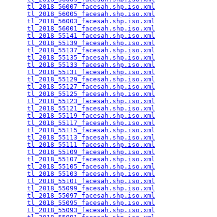
tl_2018_56007_facesah.shp.iso.xml
                
tl_2018_56005_facesah.shp.iso.xml
                
tl_2018_56003_facesah.shp.iso.xml
                
tl_2018_56001_facesah.shp.iso.xml
                
tl_2018_55141_facesah.shp.iso.xml
                
tl_2018_55139_facesah.shp.iso.xml
                
tl_2018_55137_facesah.shp.iso.xml
                
tl_2018_55135_facesah.shp.iso.xml
                
tl_2018_55133_facesah.shp.iso.xml
                
tl_2018_55131_facesah.shp.iso.xml
                
tl_2018_55129_facesah.shp.iso.xml
                
tl_2018_55127_facesah.shp.iso.xml
                
tl_2018_55125_facesah.shp.iso.xml
                
tl_2018_55123_facesah.shp.iso.xml
                
tl_2018_55121_facesah.shp.iso.xml
                
tl_2018_55119_facesah.shp.iso.xml
                
tl_2018_55117_facesah.shp.iso.xml
                
tl_2018_55115_facesah.shp.iso.xml
                
tl_2018_55113_facesah.shp.iso.xml
                
tl_2018_55111_facesah.shp.iso.xml
                
tl_2018_55109_facesah.shp.iso.xml
                
tl_2018_55107_facesah.shp.iso.xml
                
tl_2018_55105_facesah.shp.iso.xml
                
tl_2018_55103_facesah.shp.iso.xml
                
tl_2018_55101_facesah.shp.iso.xml
                
tl_2018_55099_facesah.shp.iso.xml
                
tl_2018_55097_facesah.shp.iso.xml
                
tl_2018_55095_facesah.shp.iso.xml
                
tl_2018_55093_facesah.shp.iso.xml
                