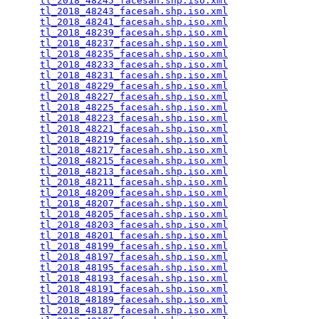
tl_2018_48245_facesah.shp.iso.xml
                
tl_2018_48243_facesah.shp.iso.xml
                
tl_2018_48241_facesah.shp.iso.xml
                
tl_2018_48239_facesah.shp.iso.xml
                
tl_2018_48237_facesah.shp.iso.xml
                
tl_2018_48235_facesah.shp.iso.xml
                
tl_2018_48233_facesah.shp.iso.xml
                
tl_2018_48231_facesah.shp.iso.xml
                
tl_2018_48229_facesah.shp.iso.xml
                
tl_2018_48227_facesah.shp.iso.xml
                
tl_2018_48225_facesah.shp.iso.xml
                
tl_2018_48223_facesah.shp.iso.xml
                
tl_2018_48221_facesah.shp.iso.xml
                
tl_2018_48219_facesah.shp.iso.xml
                
tl_2018_48217_facesah.shp.iso.xml
                
tl_2018_48215_facesah.shp.iso.xml
                
tl_2018_48213_facesah.shp.iso.xml
                
tl_2018_48211_facesah.shp.iso.xml
                
tl_2018_48209_facesah.shp.iso.xml
                
tl_2018_48207_facesah.shp.iso.xml
                
tl_2018_48205_facesah.shp.iso.xml
                
tl_2018_48203_facesah.shp.iso.xml
                
tl_2018_48201_facesah.shp.iso.xml
                
tl_2018_48199_facesah.shp.iso.xml
                
tl_2018_48197_facesah.shp.iso.xml
                
tl_2018_48195_facesah.shp.iso.xml
                
tl_2018_48193_facesah.shp.iso.xml
                
tl_2018_48191_facesah.shp.iso.xml
                
tl_2018_48189_facesah.shp.iso.xml
                
tl_2018_48187_facesah.shp.iso.xml
                