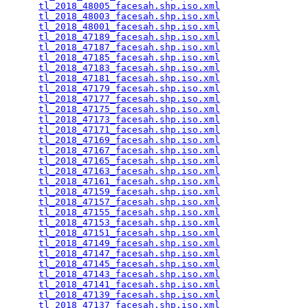
tl_2018_48005_facesah.shp.iso.xml
                
tl_2018_48003_facesah.shp.iso.xml
                
tl_2018_48001_facesah.shp.iso.xml
                
tl_2018_47189_facesah.shp.iso.xml
                
tl_2018_47187_facesah.shp.iso.xml
                
tl_2018_47185_facesah.shp.iso.xml
                
tl_2018_47183_facesah.shp.iso.xml
                
tl_2018_47181_facesah.shp.iso.xml
                
tl_2018_47179_facesah.shp.iso.xml
                
tl_2018_47177_facesah.shp.iso.xml
                
tl_2018_47175_facesah.shp.iso.xml
                
tl_2018_47173_facesah.shp.iso.xml
                
tl_2018_47171_facesah.shp.iso.xml
                
tl_2018_47169_facesah.shp.iso.xml
                
tl_2018_47167_facesah.shp.iso.xml
                
tl_2018_47165_facesah.shp.iso.xml
                
tl_2018_47163_facesah.shp.iso.xml
                
tl_2018_47161_facesah.shp.iso.xml
                
tl_2018_47159_facesah.shp.iso.xml
                
tl_2018_47157_facesah.shp.iso.xml
                
tl_2018_47155_facesah.shp.iso.xml
                
tl_2018_47153_facesah.shp.iso.xml
                
tl_2018_47151_facesah.shp.iso.xml
                
tl_2018_47149_facesah.shp.iso.xml
                
tl_2018_47147_facesah.shp.iso.xml
                
tl_2018_47145_facesah.shp.iso.xml
                
tl_2018_47143_facesah.shp.iso.xml
                
tl_2018_47141_facesah.shp.iso.xml
                
tl_2018_47139_facesah.shp.iso.xml
                
tl_2018_47137_facesah.shp.iso.xml
                