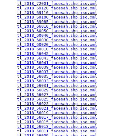
tl_2018_72001_facesah.shp.iso.xml
                
tl_2018_69120_facesah.shp.iso.xml
                
tl_2018_69110_facesah.shp.iso.xml
                
tl_2018_69100_facesah.shp.iso.xml
                
tl_2018_69085_facesah.shp.iso.xml
                
tl_2018_66010_facesah.shp.iso.xml
                
tl_2018_60050_facesah.shp.iso.xml
                
tl_2018_60040_facesah.shp.iso.xml
                
tl_2018_60030_facesah.shp.iso.xml
                
tl_2018_60020_facesah.shp.iso.xml
                
tl_2018_60010_facesah.shp.iso.xml
                
tl_2018_56045_facesah.shp.iso.xml
                
tl_2018_56043_facesah.shp.iso.xml
                
tl_2018_56041_facesah.shp.iso.xml
                
tl_2018_56039_facesah.shp.iso.xml
                
tl_2018_56037_facesah.shp.iso.xml
                
tl_2018_56035_facesah.shp.iso.xml
                
tl_2018_56033_facesah.shp.iso.xml
                
tl_2018_56031_facesah.shp.iso.xml
                
tl_2018_56029_facesah.shp.iso.xml
                
tl_2018_56027_facesah.shp.iso.xml
                
tl_2018_56025_facesah.shp.iso.xml
                
tl_2018_56023_facesah.shp.iso.xml
                
tl_2018_56021_facesah.shp.iso.xml
                
tl_2018_56019_facesah.shp.iso.xml
                
tl_2018_56017_facesah.shp.iso.xml
                
tl_2018_56015_facesah.shp.iso.xml
                
tl_2018_56013_facesah.shp.iso.xml
                
tl_2018_56011_facesah.shp.iso.xml
                
tl_2018_56009_facesah.shp.iso.xml
                