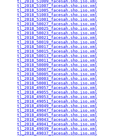
tl_2018_51009_facesah.shp.iso.xml
                
tl_2018_51007_facesah.shp.iso.xml
                
tl_2018_51005_facesah.shp.iso.xml
                
tl_2018_51003_facesah.shp.iso.xml
                
tl_2018_51001_facesah.shp.iso.xml
                
tl_2018_50027_facesah.shp.iso.xml
                
tl_2018_50025_facesah.shp.iso.xml
                
tl_2018_50023_facesah.shp.iso.xml
                
tl_2018_50021_facesah.shp.iso.xml
                
tl_2018_50019_facesah.shp.iso.xml
                
tl_2018_50017_facesah.shp.iso.xml
                
tl_2018_50015_facesah.shp.iso.xml
                
tl_2018_50013_facesah.shp.iso.xml
                
tl_2018_50011_facesah.shp.iso.xml
                
tl_2018_50009_facesah.shp.iso.xml
                
tl_2018_50007_facesah.shp.iso.xml
                
tl_2018_50005_facesah.shp.iso.xml
                
tl_2018_50003_facesah.shp.iso.xml
                
tl_2018_50001_facesah.shp.iso.xml
                
tl_2018_49057_facesah.shp.iso.xml
                
tl_2018_49055_facesah.shp.iso.xml
                
tl_2018_49053_facesah.shp.iso.xml
                
tl_2018_49051_facesah.shp.iso.xml
                
tl_2018_49049_facesah.shp.iso.xml
                
tl_2018_49047_facesah.shp.iso.xml
                
tl_2018_49045_facesah.shp.iso.xml
                
tl_2018_49043_facesah.shp.iso.xml
                
tl_2018_49041_facesah.shp.iso.xml
                
tl_2018_49039_facesah.shp.iso.xml
                
tl_2018_49037_facesah.shp.iso.xml
                