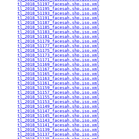
tl_2018_51197_facesah.shp.iso.xml
                
tl_2018_51195_facesah.shp.iso.xml
                
tl_2018_51193_facesah.shp.iso.xml
                
tl_2018_51191_facesah.shp.iso.xml
                
tl_2018_51187_facesah.shp.iso.xml
                
tl_2018_51185_facesah.shp.iso.xml
                
tl_2018_51183_facesah.shp.iso.xml
                
tl_2018_51181_facesah.shp.iso.xml
                
tl_2018_51179_facesah.shp.iso.xml
                
tl_2018_51177_facesah.shp.iso.xml
                
tl_2018_51175_facesah.shp.iso.xml
                
tl_2018_51173_facesah.shp.iso.xml
                
tl_2018_51171_facesah.shp.iso.xml
                
tl_2018_51169_facesah.shp.iso.xml
                
tl_2018_51167_facesah.shp.iso.xml
                
tl_2018_51165_facesah.shp.iso.xml
                
tl_2018_51163_facesah.shp.iso.xml
                
tl_2018_51161_facesah.shp.iso.xml
                
tl_2018_51159_facesah.shp.iso.xml
                
tl_2018_51157_facesah.shp.iso.xml
                
tl_2018_51155_facesah.shp.iso.xml
                
tl_2018_51153_facesah.shp.iso.xml
                
tl_2018_51149_facesah.shp.iso.xml
                
tl_2018_51147_facesah.shp.iso.xml
                
tl_2018_51145_facesah.shp.iso.xml
                
tl_2018_51143_facesah.shp.iso.xml
                
tl_2018_51141_facesah.shp.iso.xml
                
tl_2018_51139_facesah.shp.iso.xml
                
tl_2018_51137_facesah.shp.iso.xml
                
tl_2018_51135_facesah.shp.iso.xml
                