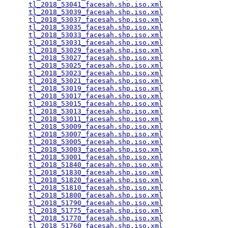
tl_2018_53041_facesah.shp.iso.xml
                
tl_2018_53039_facesah.shp.iso.xml
                
tl_2018_53037_facesah.shp.iso.xml
                
tl_2018_53035_facesah.shp.iso.xml
                
tl_2018_53033_facesah.shp.iso.xml
                
tl_2018_53031_facesah.shp.iso.xml
                
tl_2018_53029_facesah.shp.iso.xml
                
tl_2018_53027_facesah.shp.iso.xml
                
tl_2018_53025_facesah.shp.iso.xml
                
tl_2018_53023_facesah.shp.iso.xml
                
tl_2018_53021_facesah.shp.iso.xml
                
tl_2018_53019_facesah.shp.iso.xml
                
tl_2018_53017_facesah.shp.iso.xml
                
tl_2018_53015_facesah.shp.iso.xml
                
tl_2018_53013_facesah.shp.iso.xml
                
tl_2018_53011_facesah.shp.iso.xml
                
tl_2018_53009_facesah.shp.iso.xml
                
tl_2018_53007_facesah.shp.iso.xml
                
tl_2018_53005_facesah.shp.iso.xml
                
tl_2018_53003_facesah.shp.iso.xml
                
tl_2018_53001_facesah.shp.iso.xml
                
tl_2018_51840_facesah.shp.iso.xml
                
tl_2018_51830_facesah.shp.iso.xml
                
tl_2018_51820_facesah.shp.iso.xml
                
tl_2018_51810_facesah.shp.iso.xml
                
tl_2018_51800_facesah.shp.iso.xml
                
tl_2018_51790_facesah.shp.iso.xml
                
tl_2018_51775_facesah.shp.iso.xml
                
tl_2018_51770_facesah.shp.iso.xml
                
tl_2018_51760_facesah.shp.iso.xml
                