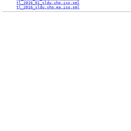
tl_2016_01_sldu.shp.iso.xml
                      
tl_2016_sldu.shp.ea.iso.xml