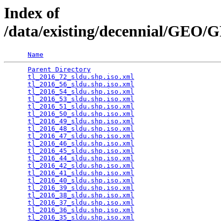
Index of
/data/existing/decennial/GEO
Name
Parent Directory
                                 
tl_2016_72_sldu.shp.iso.xml
                      
tl_2016_56_sldu.shp.iso.xml
                      
tl_2016_54_sldu.shp.iso.xml
                      
tl_2016_53_sldu.shp.iso.xml
                      
tl_2016_51_sldu.shp.iso.xml
                      
tl_2016_50_sldu.shp.iso.xml
                      
tl_2016_49_sldu.shp.iso.xml
                      
tl_2016_48_sldu.shp.iso.xml
                      
tl_2016_47_sldu.shp.iso.xml
                      
tl_2016_46_sldu.shp.iso.xml
                      
tl_2016_45_sldu.shp.iso.xml
                      
tl_2016_44_sldu.shp.iso.xml
                      
tl_2016_42_sldu.shp.iso.xml
                      
tl_2016_41_sldu.shp.iso.xml
                      
tl_2016_40_sldu.shp.iso.xml
                      
tl_2016_39_sldu.shp.iso.xml
                      
tl_2016_38_sldu.shp.iso.xml
                      
tl_2016_37_sldu.shp.iso.xml
                      
tl_2016_36_sldu.shp.iso.xml
                      
tl_2016_35_sldu.shp.iso.xml
                      