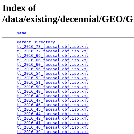
Index of
/data/existing/decennial/GEO
Name
Parent Directory
                                 
tl_2016_78_facesal.dbf.iso.xml
                   
tl_2016_72_facesal.dbf.iso.xml
                   
tl_2016_69_facesal.dbf.iso.xml
                   
tl_2016_66_facesal.dbf.iso.xml
                   
tl_2016_60_facesal.dbf.iso.xml
                   
tl_2016_56_facesal.dbf.iso.xml
                   
tl_2016_54_facesal.dbf.iso.xml
                   
tl_2016_53_facesal.dbf.iso.xml
                   
tl_2016_51_facesal.dbf.iso.xml
                   
tl_2016_50_facesal.dbf.iso.xml
                   
tl_2016_49_facesal.dbf.iso.xml
                   
tl_2016_48_facesal.dbf.iso.xml
                   
tl_2016_47_facesal.dbf.iso.xml
                   
tl_2016_46_facesal.dbf.iso.xml
                   
tl_2016_45_facesal.dbf.iso.xml
                   
tl_2016_44_facesal.dbf.iso.xml
                   
tl_2016_42_facesal.dbf.iso.xml
                   
tl_2016_41_facesal.dbf.iso.xml
                   
tl_2016_40_facesal.dbf.iso.xml
                   
tl_2016_39_facesal.dbf.iso.xml
                   