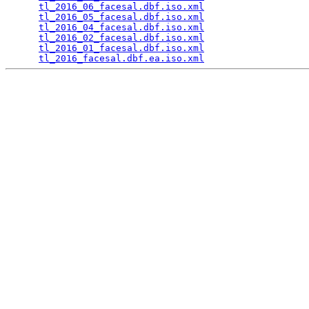
tl_2016_06_facesal.dbf.iso.xml
                   
tl_2016_05_facesal.dbf.iso.xml
                   
tl_2016_04_facesal.dbf.iso.xml
                   
tl_2016_02_facesal.dbf.iso.xml
                   
tl_2016_01_facesal.dbf.iso.xml
                   
tl_2016_facesal.dbf.ea.iso.xml