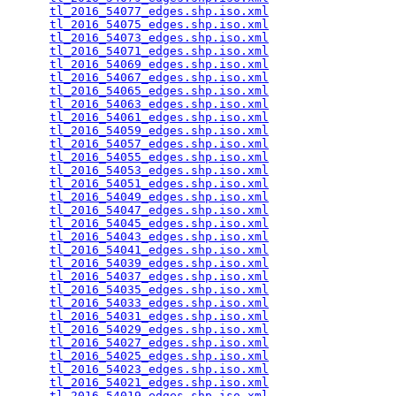
tl_2016_54077_edges.shp.iso.xml
                  
tl_2016_54075_edges.shp.iso.xml
                  
tl_2016_54073_edges.shp.iso.xml
                  
tl_2016_54071_edges.shp.iso.xml
                  
tl_2016_54069_edges.shp.iso.xml
                  
tl_2016_54067_edges.shp.iso.xml
                  
tl_2016_54065_edges.shp.iso.xml
                  
tl_2016_54063_edges.shp.iso.xml
                  
tl_2016_54061_edges.shp.iso.xml
                  
tl_2016_54059_edges.shp.iso.xml
                  
tl_2016_54057_edges.shp.iso.xml
                  
tl_2016_54055_edges.shp.iso.xml
                  
tl_2016_54053_edges.shp.iso.xml
                  
tl_2016_54051_edges.shp.iso.xml
                  
tl_2016_54049_edges.shp.iso.xml
                  
tl_2016_54047_edges.shp.iso.xml
                  
tl_2016_54045_edges.shp.iso.xml
                  
tl_2016_54043_edges.shp.iso.xml
                  
tl_2016_54041_edges.shp.iso.xml
                  
tl_2016_54039_edges.shp.iso.xml
                  
tl_2016_54037_edges.shp.iso.xml
                  
tl_2016_54035_edges.shp.iso.xml
                  
tl_2016_54033_edges.shp.iso.xml
                  
tl_2016_54031_edges.shp.iso.xml
                  
tl_2016_54029_edges.shp.iso.xml
                  
tl_2016_54027_edges.shp.iso.xml
                  
tl_2016_54025_edges.shp.iso.xml
                  
tl_2016_54023_edges.shp.iso.xml
                  
tl_2016_54021_edges.shp.iso.xml
                  
tl_2016_54019_edges.shp.iso.xml
                  