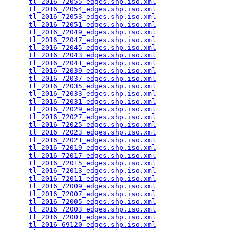
tl_2016_72055_edges.shp.iso.xml
                  
tl_2016_72054_edges.shp.iso.xml
                  
tl_2016_72053_edges.shp.iso.xml
                  
tl_2016_72051_edges.shp.iso.xml
                  
tl_2016_72049_edges.shp.iso.xml
                  
tl_2016_72047_edges.shp.iso.xml
                  
tl_2016_72045_edges.shp.iso.xml
                  
tl_2016_72043_edges.shp.iso.xml
                  
tl_2016_72041_edges.shp.iso.xml
                  
tl_2016_72039_edges.shp.iso.xml
                  
tl_2016_72037_edges.shp.iso.xml
                  
tl_2016_72035_edges.shp.iso.xml
                  
tl_2016_72033_edges.shp.iso.xml
                  
tl_2016_72031_edges.shp.iso.xml
                  
tl_2016_72029_edges.shp.iso.xml
                  
tl_2016_72027_edges.shp.iso.xml
                  
tl_2016_72025_edges.shp.iso.xml
                  
tl_2016_72023_edges.shp.iso.xml
                  
tl_2016_72021_edges.shp.iso.xml
                  
tl_2016_72019_edges.shp.iso.xml
                  
tl_2016_72017_edges.shp.iso.xml
                  
tl_2016_72015_edges.shp.iso.xml
                  
tl_2016_72013_edges.shp.iso.xml
                  
tl_2016_72011_edges.shp.iso.xml
                  
tl_2016_72009_edges.shp.iso.xml
                  
tl_2016_72007_edges.shp.iso.xml
                  
tl_2016_72005_edges.shp.iso.xml
                  
tl_2016_72003_edges.shp.iso.xml
                  
tl_2016_72001_edges.shp.iso.xml
                  
tl_2016_69120_edges.shp.iso.xml
                  