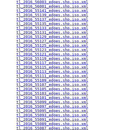
tl_2016_56003_edges.shp.iso.xml
                  
tl_2016_56001_edges.shp.iso.xml
                  
tl_2016_55141_edges.shp.iso.xml
                  
tl_2016_55139_edges.shp.iso.xml
                  
tl_2016_55137_edges.shp.iso.xml
                  
tl_2016_55135_edges.shp.iso.xml
                  
tl_2016_55133_edges.shp.iso.xml
                  
tl_2016_55131_edges.shp.iso.xml
                  
tl_2016_55129_edges.shp.iso.xml
                  
tl_2016_55127_edges.shp.iso.xml
                  
tl_2016_55125_edges.shp.iso.xml
                  
tl_2016_55123_edges.shp.iso.xml
                  
tl_2016_55121_edges.shp.iso.xml
                  
tl_2016_55119_edges.shp.iso.xml
                  
tl_2016_55117_edges.shp.iso.xml
                  
tl_2016_55115_edges.shp.iso.xml
                  
tl_2016_55113_edges.shp.iso.xml
                  
tl_2016_55111_edges.shp.iso.xml
                  
tl_2016_55109_edges.shp.iso.xml
                  
tl_2016_55107_edges.shp.iso.xml
                  
tl_2016_55105_edges.shp.iso.xml
                  
tl_2016_55103_edges.shp.iso.xml
                  
tl_2016_55101_edges.shp.iso.xml
                  
tl_2016_55099_edges.shp.iso.xml
                  
tl_2016_55097_edges.shp.iso.xml
                  
tl_2016_55095_edges.shp.iso.xml
                  
tl_2016_55093_edges.shp.iso.xml
                  
tl_2016_55091_edges.shp.iso.xml
                  
tl_2016_55089_edges.shp.iso.xml
                  
tl_2016_55087_edges.shp.iso.xml
                  