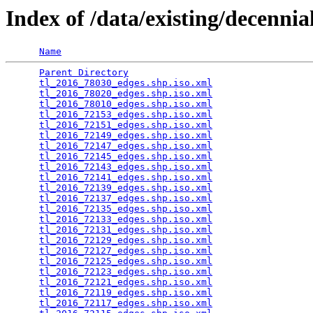
Index of /data/existing/dece
Name
Parent Directory
                                 
tl_2016_78030_edges.shp.iso.xml
                  
tl_2016_78020_edges.shp.iso.xml
                  
tl_2016_78010_edges.shp.iso.xml
                  
tl_2016_72153_edges.shp.iso.xml
                  
tl_2016_72151_edges.shp.iso.xml
                  
tl_2016_72149_edges.shp.iso.xml
                  
tl_2016_72147_edges.shp.iso.xml
                  
tl_2016_72145_edges.shp.iso.xml
                  
tl_2016_72143_edges.shp.iso.xml
                  
tl_2016_72141_edges.shp.iso.xml
                  
tl_2016_72139_edges.shp.iso.xml
                  
tl_2016_72137_edges.shp.iso.xml
                  
tl_2016_72135_edges.shp.iso.xml
                  
tl_2016_72133_edges.shp.iso.xml
                  
tl_2016_72131_edges.shp.iso.xml
                  
tl_2016_72129_edges.shp.iso.xml
                  
tl_2016_72127_edges.shp.iso.xml
                  
tl_2016_72125_edges.shp.iso.xml
                  
tl_2016_72123_edges.shp.iso.xml
                  
tl_2016_72121_edges.shp.iso.xml
                  
tl_2016_72119_edges.shp.iso.xml
                  
tl_2016_72117_edges.shp.iso.xml
                  