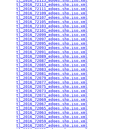
tl_2016_72115_edges.shp.iso.xml
                  
tl_2016_72113_edges.shp.iso.xml
                  
tl_2016_72111_edges.shp.iso.xml
                  
tl_2016_72109_edges.shp.iso.xml
                  
tl_2016_72107_edges.shp.iso.xml
                  
tl_2016_72105_edges.shp.iso.xml
                  
tl_2016_72103_edges.shp.iso.xml
                  
tl_2016_72101_edges.shp.iso.xml
                  
tl_2016_72099_edges.shp.iso.xml
                  
tl_2016_72097_edges.shp.iso.xml
                  
tl_2016_72095_edges.shp.iso.xml
                  
tl_2016_72093_edges.shp.iso.xml
                  
tl_2016_72091_edges.shp.iso.xml
                  
tl_2016_72089_edges.shp.iso.xml
                  
tl_2016_72087_edges.shp.iso.xml
                  
tl_2016_72085_edges.shp.iso.xml
                  
tl_2016_72083_edges.shp.iso.xml
                  
tl_2016_72081_edges.shp.iso.xml
                  
tl_2016_72079_edges.shp.iso.xml
                  
tl_2016_72077_edges.shp.iso.xml
                  
tl_2016_72075_edges.shp.iso.xml
                  
tl_2016_72073_edges.shp.iso.xml
                  
tl_2016_72071_edges.shp.iso.xml
                  
tl_2016_72069_edges.shp.iso.xml
                  
tl_2016_72067_edges.shp.iso.xml
                  
tl_2016_72065_edges.shp.iso.xml
                  
tl_2016_72063_edges.shp.iso.xml
                  
tl_2016_72061_edges.shp.iso.xml
                  
tl_2016_72059_edges.shp.iso.xml
                  
tl_2016_72057_edges.shp.iso.xml
                  