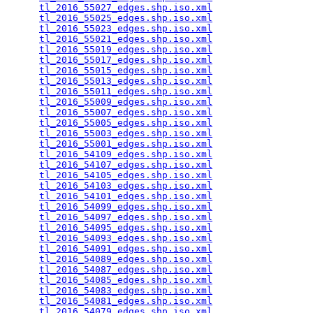
tl_2016_55027_edges.shp.iso.xml
                  
tl_2016_55025_edges.shp.iso.xml
                  
tl_2016_55023_edges.shp.iso.xml
                  
tl_2016_55021_edges.shp.iso.xml
                  
tl_2016_55019_edges.shp.iso.xml
                  
tl_2016_55017_edges.shp.iso.xml
                  
tl_2016_55015_edges.shp.iso.xml
                  
tl_2016_55013_edges.shp.iso.xml
                  
tl_2016_55011_edges.shp.iso.xml
                  
tl_2016_55009_edges.shp.iso.xml
                  
tl_2016_55007_edges.shp.iso.xml
                  
tl_2016_55005_edges.shp.iso.xml
                  
tl_2016_55003_edges.shp.iso.xml
                  
tl_2016_55001_edges.shp.iso.xml
                  
tl_2016_54109_edges.shp.iso.xml
                  
tl_2016_54107_edges.shp.iso.xml
                  
tl_2016_54105_edges.shp.iso.xml
                  
tl_2016_54103_edges.shp.iso.xml
                  
tl_2016_54101_edges.shp.iso.xml
                  
tl_2016_54099_edges.shp.iso.xml
                  
tl_2016_54097_edges.shp.iso.xml
                  
tl_2016_54095_edges.shp.iso.xml
                  
tl_2016_54093_edges.shp.iso.xml
                  
tl_2016_54091_edges.shp.iso.xml
                  
tl_2016_54089_edges.shp.iso.xml
                  
tl_2016_54087_edges.shp.iso.xml
                  
tl_2016_54085_edges.shp.iso.xml
                  
tl_2016_54083_edges.shp.iso.xml
                  
tl_2016_54081_edges.shp.iso.xml
                  
tl_2016_54079_edges.shp.iso.xml
                  