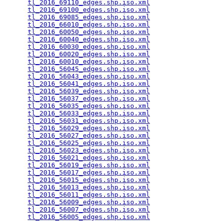
tl_2016_69110_edges.shp.iso.xml
                  
tl_2016_69100_edges.shp.iso.xml
                  
tl_2016_69085_edges.shp.iso.xml
                  
tl_2016_66010_edges.shp.iso.xml
                  
tl_2016_60050_edges.shp.iso.xml
                  
tl_2016_60040_edges.shp.iso.xml
                  
tl_2016_60030_edges.shp.iso.xml
                  
tl_2016_60020_edges.shp.iso.xml
                  
tl_2016_60010_edges.shp.iso.xml
                  
tl_2016_56045_edges.shp.iso.xml
                  
tl_2016_56043_edges.shp.iso.xml
                  
tl_2016_56041_edges.shp.iso.xml
                  
tl_2016_56039_edges.shp.iso.xml
                  
tl_2016_56037_edges.shp.iso.xml
                  
tl_2016_56035_edges.shp.iso.xml
                  
tl_2016_56033_edges.shp.iso.xml
                  
tl_2016_56031_edges.shp.iso.xml
                  
tl_2016_56029_edges.shp.iso.xml
                  
tl_2016_56027_edges.shp.iso.xml
                  
tl_2016_56025_edges.shp.iso.xml
                  
tl_2016_56023_edges.shp.iso.xml
                  
tl_2016_56021_edges.shp.iso.xml
                  
tl_2016_56019_edges.shp.iso.xml
                  
tl_2016_56017_edges.shp.iso.xml
                  
tl_2016_56015_edges.shp.iso.xml
                  
tl_2016_56013_edges.shp.iso.xml
                  
tl_2016_56011_edges.shp.iso.xml
                  
tl_2016_56009_edges.shp.iso.xml
                  
tl_2016_56007_edges.shp.iso.xml
                  
tl_2016_56005_edges.shp.iso.xml
                  