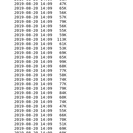
      2019-08-20 14:09   47K  

      2019-08-20 14:09   65K  

      2019-08-20 14:09   56K  

      2019-08-20 14:09   57K  

      2019-08-20 14:09   79K  

      2019-08-20 14:09   56K  

      2019-08-20 14:09   55K  

      2019-08-20 14:09   59K  

      2019-08-20 14:09  113K  

      2019-08-20 14:09   61K  

      2019-08-20 14:09   53K  

      2019-08-20 14:09   69K  

      2019-08-20 14:09   65K  

      2019-08-20 14:09   99K  

      2019-08-20 14:09   68K  

      2019-08-20 14:09   77K  

      2019-08-20 14:09   58K  

      2019-08-20 14:09   74K  

      2019-08-20 14:09   77K  

      2019-08-20 14:09   79K  

      2019-08-20 14:09   84K  

      2019-08-20 14:09   60K  

      2019-08-20 14:09   74K  

      2019-08-20 14:09   47K  

      2019-08-20 14:09   55K  

      2019-08-20 14:09   66K  

      2019-08-20 14:09   70K  

      2019-08-20 14:09   51K  

      2019-08-20 14:09   69K  

      2019-08-20 14:09   60K  
