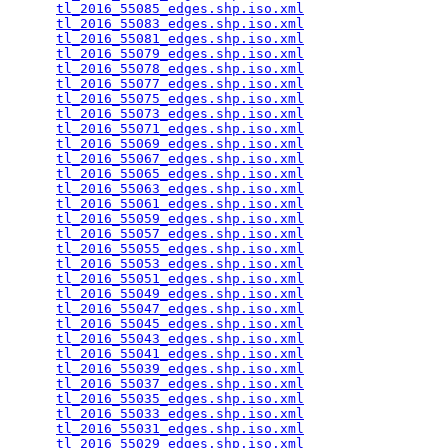
tl_2016_55085_edges.shp.iso.xml
                  
tl_2016_55083_edges.shp.iso.xml
                  
tl_2016_55081_edges.shp.iso.xml
                  
tl_2016_55079_edges.shp.iso.xml
                  
tl_2016_55078_edges.shp.iso.xml
                  
tl_2016_55077_edges.shp.iso.xml
                  
tl_2016_55075_edges.shp.iso.xml
                  
tl_2016_55073_edges.shp.iso.xml
                  
tl_2016_55071_edges.shp.iso.xml
                  
tl_2016_55069_edges.shp.iso.xml
                  
tl_2016_55067_edges.shp.iso.xml
                  
tl_2016_55065_edges.shp.iso.xml
                  
tl_2016_55063_edges.shp.iso.xml
                  
tl_2016_55061_edges.shp.iso.xml
                  
tl_2016_55059_edges.shp.iso.xml
                  
tl_2016_55057_edges.shp.iso.xml
                  
tl_2016_55055_edges.shp.iso.xml
                  
tl_2016_55053_edges.shp.iso.xml
                  
tl_2016_55051_edges.shp.iso.xml
                  
tl_2016_55049_edges.shp.iso.xml
                  
tl_2016_55047_edges.shp.iso.xml
                  
tl_2016_55045_edges.shp.iso.xml
                  
tl_2016_55043_edges.shp.iso.xml
                  
tl_2016_55041_edges.shp.iso.xml
                  
tl_2016_55039_edges.shp.iso.xml
                  
tl_2016_55037_edges.shp.iso.xml
                  
tl_2016_55035_edges.shp.iso.xml
                  
tl_2016_55033_edges.shp.iso.xml
                  
tl_2016_55031_edges.shp.iso.xml
                  
tl_2016_55029_edges.shp.iso.xml
                  