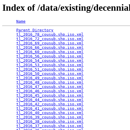
Index of /data/existing/dece
Name
Parent Directory
                                 
tl_2016_78_cousub.shp.iso.xml
                    
tl_2016_72_cousub.shp.iso.xml
                    
tl_2016_69_cousub.shp.iso.xml
                    
tl_2016_66_cousub.shp.iso.xml
                    
tl_2016_60_cousub.shp.iso.xml
                    
tl_2016_56_cousub.shp.iso.xml
                    
tl_2016_54_cousub.shp.iso.xml
                    
tl_2016_53_cousub.shp.iso.xml
                    
tl_2016_51_cousub.shp.iso.xml
                    
tl_2016_50_cousub.shp.iso.xml
                    
tl_2016_49_cousub.shp.iso.xml
                    
tl_2016_48_cousub.shp.iso.xml
                    
tl_2016_47_cousub.shp.iso.xml
                    
tl_2016_46_cousub.shp.iso.xml
                    
tl_2016_45_cousub.shp.iso.xml
                    
tl_2016_44_cousub.shp.iso.xml
                    
tl_2016_42_cousub.shp.iso.xml
                    
tl_2016_41_cousub.shp.iso.xml
                    
tl_2016_40_cousub.shp.iso.xml
                    
tl_2016_39_cousub.shp.iso.xml
                    
tl_2016_38_cousub.shp.iso.xml
                    
tl_2016_37_cousub.shp.iso.xml
                    