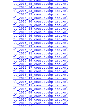
tl_2016_36_cousub.shp.iso.xml
                    
tl_2016_35_cousub.shp.iso.xml
                    
tl_2016_34_cousub.shp.iso.xml
                    
tl_2016_33_cousub.shp.iso.xml
                    
tl_2016_32_cousub.shp.iso.xml
                    
tl_2016_31_cousub.shp.iso.xml
                    
tl_2016_30_cousub.shp.iso.xml
                    
tl_2016_29_cousub.shp.iso.xml
                    
tl_2016_28_cousub.shp.iso.xml
                    
tl_2016_27_cousub.shp.iso.xml
                    
tl_2016_26_cousub.shp.iso.xml
                    
tl_2016_25_cousub.shp.iso.xml
                    
tl_2016_24_cousub.shp.iso.xml
                    
tl_2016_23_cousub.shp.iso.xml
                    
tl_2016_22_cousub.shp.iso.xml
                    
tl_2016_21_cousub.shp.iso.xml
                    
tl_2016_20_cousub.shp.iso.xml
                    
tl_2016_19_cousub.shp.iso.xml
                    
tl_2016_18_cousub.shp.iso.xml
                    
tl_2016_17_cousub.shp.iso.xml
                    
tl_2016_16_cousub.shp.iso.xml
                    
tl_2016_15_cousub.shp.iso.xml
                    
tl_2016_13_cousub.shp.iso.xml
                    
tl_2016_12_cousub.shp.iso.xml
                    
tl_2016_11_cousub.shp.iso.xml
                    
tl_2016_10_cousub.shp.iso.xml
                    
tl_2016_09_cousub.shp.iso.xml
                    
tl_2016_08_cousub.shp.iso.xml
                    
tl_2016_06_cousub.shp.iso.xml
                    
tl_2016_05_cousub.shp.iso.xml
                    