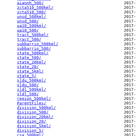
aiannh_500/
                                 2017-
zcta510_500kml/
                             2017-
zcta510_500/
                                2017-
unsd_500kml/
                                2017-
unsd_500/
                                   2017-
ua10_500kml/
                                2017-
ua10_500/
                                   2017-
tract_500kml/
                               2017-
tract_500/
                                  2017-
subbarrio_500kml/
                           2017-
subbarrio_500/
                              2017-
state_500kml/
                               2017-
state_500/
                                  2017-
state_20kml/
                                2017-
state_20/
                                   2017-
state_5kml/
                                 2017-
state_5/
                                    2017-
sldu_500kml/
                                2017-
sldu_500/
                                   2017-
sldl_500kml/
                                2017-
sldl_500/
                                   2017-
region_500kml/
                              2017-
ParentFiles/
                                2017-
division_500kml/
                            2017-
division_500/
                               2017-
division_20kml/
                             2017-
division_20/
                                2017-
division_5kml/
                              2017-
division_5/
                                 2017-
csa_500kml/
                                 2017-