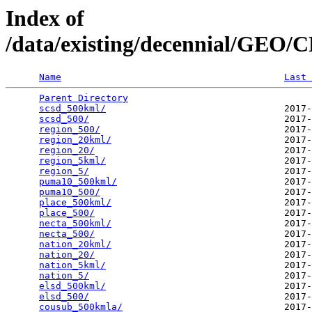
Index of
/data/existing/decennial/GEO
Name
Last 
Parent Directory
                                 
scsd_500kml/
                                2017-
scsd_500/
                                   2017-
region_500/
                                 2017-
region_20kml/
                               2017-
region_20/
                                  2017-
region_5kml/
                                2017-
region_5/
                                   2017-
puma10_500kml/
                              2017-
puma10_500/
                                 2017-
place_500kml/
                               2017-
place_500/
                                  2017-
necta_500kml/
                               2017-
necta_500/
                                  2017-
nation_20kml/
                               2017-
nation_20/
                                  2017-
nation_5kml/
                                2017-
nation_5/
                                   2017-
elsd_500kml/
                                2017-
elsd_500/
                                   2017-
cousub_500kmla/
                             2017-