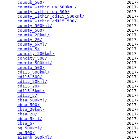
cousub_500/
                                 2017-
county_within_ua_500kml/
                    2017-
county_within_ua_500/
                       2017-
county_within_cd115_500kml/
                 2017-
county_within_cd115_500/
                    2017-
county_500kml/
                              2017-
county_500/
                                 2017-
county_20kml/
                               2017-
county_20/
                                  2017-
county_5kml/
                                2017-
county_5/
                                   2017-
concity_500kml/
                             2017-
concity_500/
                                2017-
cnecta_500kml/
                              2017-
cnecta_500/
                                 2017-
cd115_500kml/
                               2017-
cd115_500/
                                  2017-
cd115_20kml/
                                2017-
cd115_20/
                                   2017-
cd115_5kml/
                                 2017-
cd115_5/
                                    2017-
cbsa_500kml/
                                2017-
cbsa_500/
                                   2017-
cbsa_20kml/
                                 2017-
cbsa_20/
                                    2017-
cbsa_5kml/
                                  2017-
cbsa_5/
                                     2017-
bg_500kml/
                                  2017-
bg_500/
                                     2017-
aiannh_500kml/
                              2017-