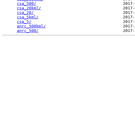
csa_500/
                                    2017-
csa_20kml/
                                  2017-
csa_20/
                                     2017-
csa_5kml/
                                   2017-
csa_5/
                                      2017-
anrc_500kml/
                                2017-
anrc_500/