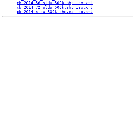
cb_2014_56_sldu_500k.shp.iso.xml
                 
cb_2014_72_sldu_500k.shp.iso.xml
                 
cb_2014_sldu_500k.shp.ea.iso.xml