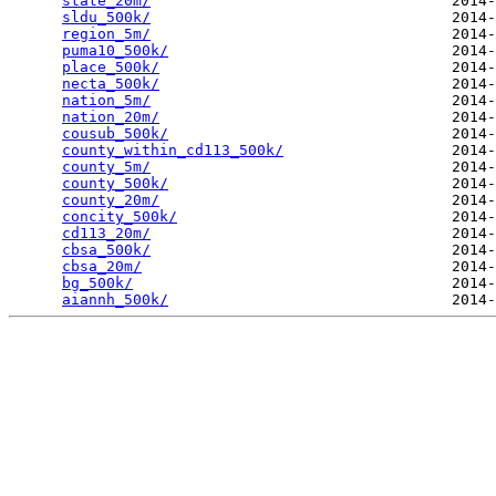
state_20m/
                                  2014-
sldu_500k/
                                  2014-
region_5m/
                                  2014-
puma10_500k/
                                2014-
place_500k/
                                 2014-
necta_500k/
                                 2014-
nation_5m/
                                  2014-
nation_20m/
                                 2014-
cousub_500k/
                                2014-
county_within_cd113_500k/
                   2014-
county_5m/
                                  2014-
county_500k/
                                2014-
county_20m/
                                 2014-
concity_500k/
                               2014-
cd113_20m/
                                  2014-
cbsa_500k/
                                  2014-
cbsa_20m/
                                   2014-
bg_500k/
                                    2014-
aiannh_500k/