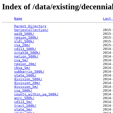
Index of /data/existing/decen
Name
Last 
Parent Directory
                                 
SeriesCollection/
                           2015-
ua10_500k/
                                  2015-
region_500k/
                                2015-
sldl_500k/
                                  2015-
csa_20m/
                                    2015-
cd113_500k/
                                 2014-
zcta510_500k/
                               2014-
nation_500k/
                                2014-
csa_5m/
                                     2014-
region_20m/
                                 2014-
cbsa_5m/
                                    2014-
subbarrio_500k/
                             2014-
state_500k/
                                 2014-
division_500k/
                              2014-
division_20m/
                               2014-
division_5m/
                                2014-
csa_500k/
                                   2014-
county_within_ua_500k/
                      2014-
anrc_500k/
                                  2014-
cd113_5m/
                                   2014-
tract_500k/
                                 2014-
state_5m/
                                   2014-