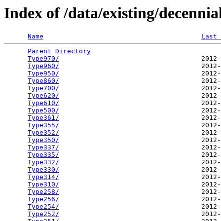
Index of /data/existing/decen
Name
Last 
Parent Directory
                                 
Type970/
                                    2012-
Type960/
                                    2012-
Type950/
                                    2012-
Type860/
                                    2012-
Type700/
                                    2012-
Type620/
                                    2012-
Type610/
                                    2012-
Type500/
                                    2012-
Type361/
                                    2012-
Type355/
                                    2012-
Type352/
                                    2012-
Type350/
                                    2012-
Type337/
                                    2012-
Type335/
                                    2012-
Type332/
                                    2012-
Type330/
                                    2012-
Type314/
                                    2012-
Type310/
                                    2012-
Type258/
                                    2012-
Type256/
                                    2012-
Type254/
                                    2012-
Type252/
                                    2012-